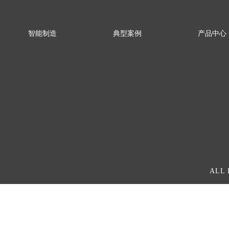
智能制造
典型案例
产品中心
智能装备解决方案
水/污水处理
5G智能工业
工业互联网解决方案
冶金
IMCC智能柜简介
数字化工厂解决方案
矿山
罗克韦尔D的（
汽车
赫斯曼交换
ALL 