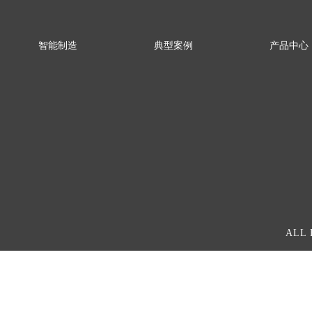
智能制造
典型案例
产品中心
智能装备解决方案
水/污水处理
5G智能工业
工业互联网解决方案
冶金
IMCC智能柜简介
数字化工厂解决方案
矿山
罗克韦尔D的（
汽车
赫斯曼交换
ALL 